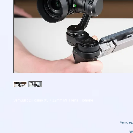
Verhuur : Dji osmo X5 + 12mm MFT lens + iphone
Vandep
35