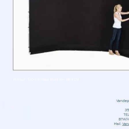
Verhuur : Groot formaat black key 4M x 2M
Vandep
35
TEL
BTW/V
Mail:
Van