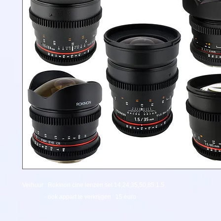
Verhuur : Rokinon cine lenzen set 14,24,35,50,85 1.5
- ook appart te verkrijgen : 15 euro