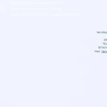
Breedte wanneer opgevouwen 430 mm
Diepte wanneer opgevouwen 1130 mm
Hoogte wanneer opgevouwen opgevouwen 400 mm
Vandep
35
TEL
BTW/V
Mail:
Van