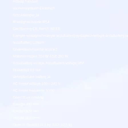
Antislip handvat
Voorremsysteem Elektrisch
Schokdemper Ja
IP veiligheidscode IP54
Certificering CE, RoHS, WEEE
Energie-opslagtechnologie accu/batterij opslagtechnologie accu/batterij 
accu/batterij Lithium
Ondersteund aantal accu’s 2
Motorvermogen 250 W. ES2: 300 W.
Accu/Batterij voltage Accu/Batterij voltage 36V
Oplaadtijd 3.5 uur
Verwijderbare batterij Ja
AC invoer voltage 100 – 240 V
AC invoer frequentie 50/60
Gewicht en omvang
Breedte 430 mm
Diepte 1020 mm
Hoogte 1130 mm
Gewicht Gewicht 11,3 kg. ES2: 12,5 kg.