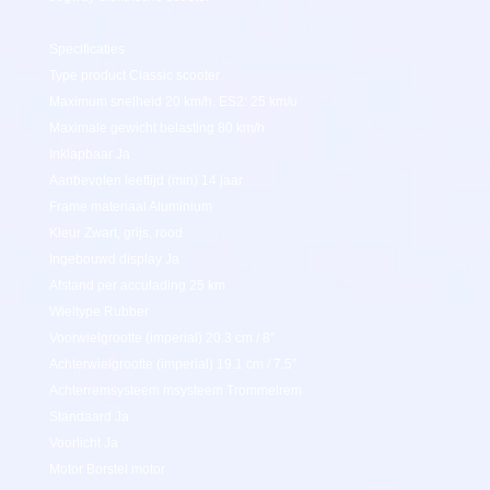
Specificaties
Type product Classic scooter
Maximum snelheid 20 km/h. ES2: 25 km/u
Maximale gewicht belasting 80 km/h
Inklapbaar Ja
Aanbevolen leeftijd (min) 14 jaar
Frame materiaal Aluminium
Kleur Zwart, grijs, rood
Ingebouwd display Ja
Afstand per acculading 25 km
Wieltype Rubber
Voorwielgrootte (imperial) 20.3 cm / 8”
Achterwielgrootte (imperial) 19.1 cm / 7.5”
Achterremsysteem msysteem Trommelrem
Standaard Ja
Voorlicht Ja
Motor Borstel motor