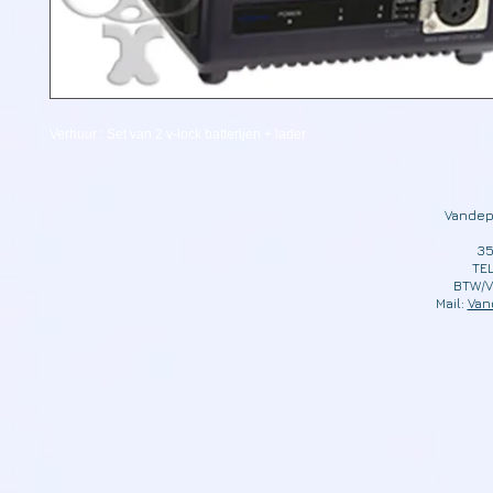
Verhuur : Set van 2 v-lock batterijen + lader
Vandep
35
TEL
BTW/V
Mail:
Van