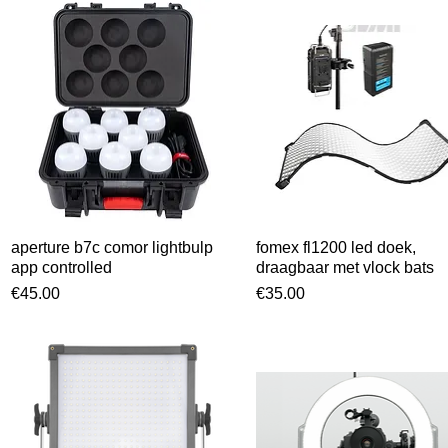
aperture b7c comor lightbulp
Snel overzicht
fomex fl1200 led doek,
Snel overzicht
app controlled
draagbaar met vlock bats
Prijs
Prijs
€45.00
€35.00