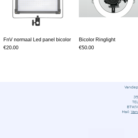
FnV normaal Led panel bicolor
Snel overzicht
Bicolor Ringlight
Snel overzicht
Prijs
Prijs
€20.00
€50.00
Vandep
35
TEL
BTW/V
Mail:
Van