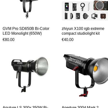
GVM Pro SD650B Bi-Color
Snel overzicht
zhiyun X100 rgb extreme
Snel overzicht
LED Monolight (650W)
compact studiolight kit
Prijs
Prijs
€80.00
€40.00
Aputure LS 300x 350W Bi-
Snel overzicht
Aperture 300d Mark 2
Snel overzicht