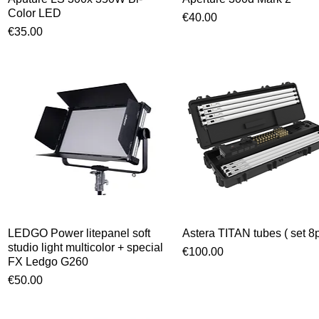
Color LED
Prijs
€40.00
Prijs
€35.00
LEDGO Power litepanel soft
Snel overzicht
Astera TITAN tubes ( set 8
Snel overzicht
studio light multicolor + special
Prijs
€100.00
FX Ledgo G260
Prijs
€50.00